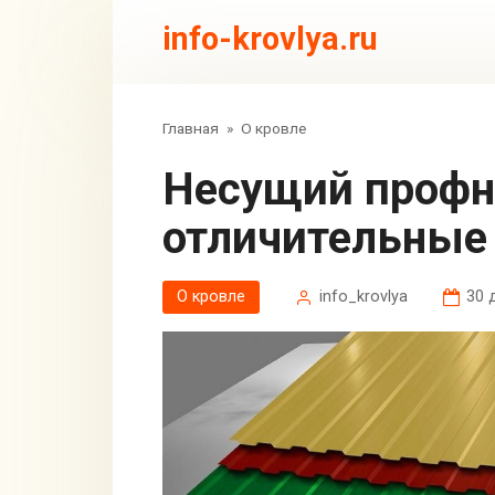
Перейти
info-krovlya.ru
к
контенту
Главная
»
О кровле
Несущий профнастил: применение,
отличительные
О кровле
info_krovlya
30 