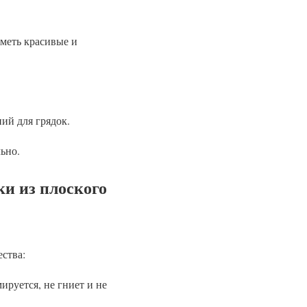
иметь красивые и
ий для грядок.
ьно.
и из плоского
ства:
руется, не гниет и не