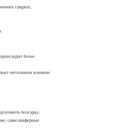
бычных грядках;
;
 происходит более
ывает негативное влияние
дготовить болгарку,
о же, сами шиферные