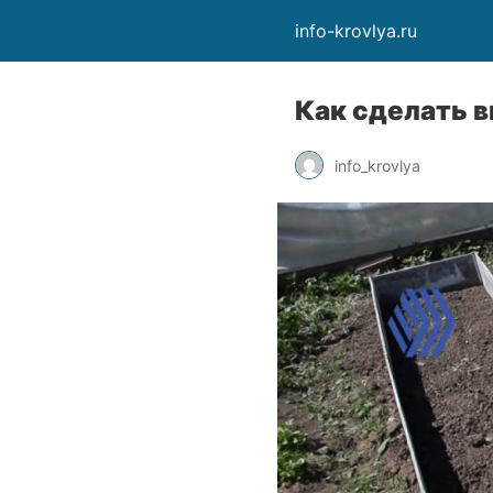
info-krovlya.ru
Как сделать в
info_krovlya