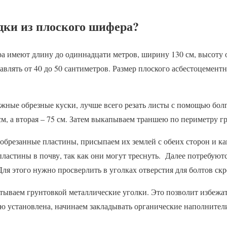
дки из плоского шифера?
а имеют длину до одиннадцати метров, ширину 130 см, высоту о
авлять от 40 до 50 сантиметров. Размер плоского асбестоцементн
жные обрезные куски, лучше всего резать листы с помощью бол
м, а вторая – 75 см. Затем выкапываем траншею по периметру г
обрезанные пластины, присыпаем их землей с обеих сторон и ка
пластины в почву, так как они могут треснуть. Далее потребуют
Для этого нужно просверлить в уголках отверстия для болтов ск
тываем грунтовкой металлические уголки. Это позволит избежат
ью установлена, начинаем закладывать органические наполните