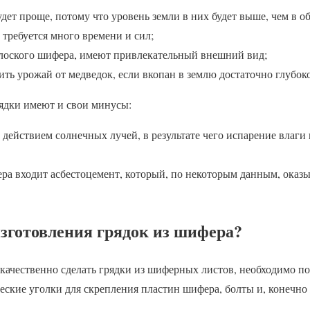
дет проще, потому что уровень земли в них будет выше, чем в о
 требуется много времени и сил;
плоского шифера, имеют привлекательный внешний вид;
ть урожай от медведок, если вкопан в землю достаточно глубоко
рядки имеют и свои минусы:
действием солнечных лучей, в результате чего испарение влаги
ера входит асбестоцемент, который, по некоторым данным, оказ
изготовления грядок из шифера?
 качественно сделать грядки из шиферных листов, необходимо по
ческие уголки для скрепления пластин шифера, болты и, конечн